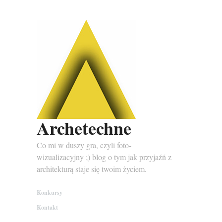
Archetechne
Co mi w duszy gra, czyli foto-
wizualizacyjny ;) blog o tym jak przyjaźń z
architekturą staje się twoim życiem.
Konkursy
Kontakt