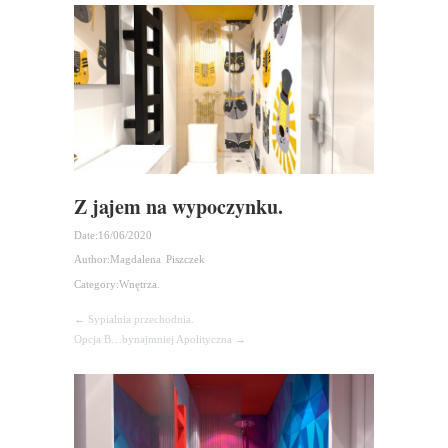
Z jajem na wypoczynku.
Date:
16/06/2020
Author:
Magdalena Piszczek
Category:
Wnętrza.
← Sypialnia przechodnia.
Opcja B…bynajmniej Apolityczna →