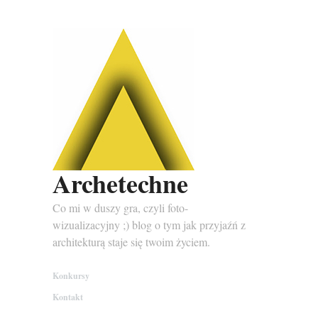
Archetechne
Co mi w duszy gra, czyli foto-
wizualizacyjny ;) blog o tym jak przyjaźń z
architekturą staje się twoim życiem.
Konkursy
Kontakt